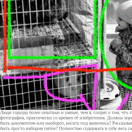
Люди гораздо более опытные и умные, чем я, спорят о том, что 
фотография, практически со времен её изобретения. Должна хо
быть документом или наоборот, косить под живопись? Рассказы
быть просто набором пятен? Полностью содержать в себе весь с