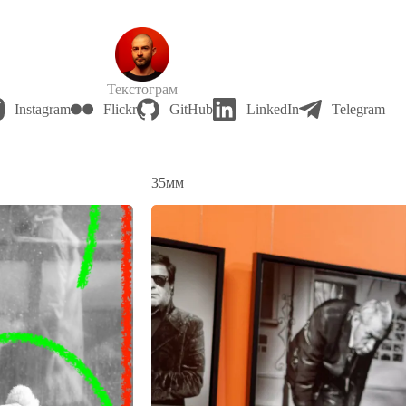
Текстограм
Instagram
Flickr
GitHub
LinkedIn
Telegram
35мм