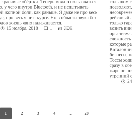
 красивые обёртки. Теперь можно пользоваться
голышом с 
о, у чего внутри Bluetooth, и не испытывать
позволяют,
й жопной боли, как раньше. Я даже не про весь
несовреме
с, про весь я не в курсе. Но в области звука без
рейсовый а
дов жизнь явно налаживается.
только гар
15 ноября, 2018
1
ЖЖ
возить ви
организма.
сложность
которые р
Каталонии
бизнесы, п
Тоссы ходи
сразу в об
жаре не по
утренний с
24
1
2
3
4
…
28