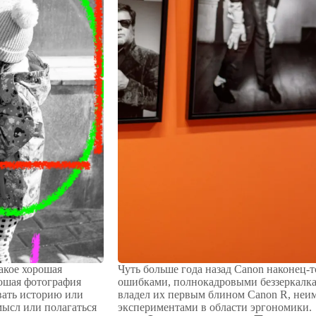
такое хорошая
Чуть больше года назад Canon наконец-т
рошая фотография
ошибками, полнокадровыми беззеркалкам
вать историю или
владел их первым блином Canon R, не
мысл или полагаться
экспериментами в области эргономики.