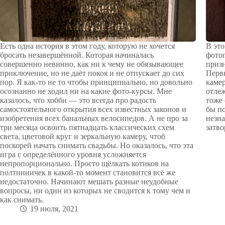
Есть одна история в этом году, которую не хочется
В это
бросать незавершённой. Которая начиналась
фотог
совершенно невинно, как ни к чему не обязывающее
призн
приключение, но не даёт покоя и не отпускает до сих
Перв
пор. Я как-то не то чтобы принципиально, но довольно
камер
осознанно не ходил ни на какие фото-курсы. Мне
отлеж
казалось, что хобби — это всегда про радость
тоже 
самостоятельного открытия всех известных законов и
бы п
изобретения всех банальных велосипедов. А не про за
незна
три месяца освоить пятнадцать классических схем
затво
света, цветовой круг и зеркальную камеру, чтоб
поскорей начать снимать свадьбы. Но оказалось, что эта
игра с определённого уровня усложняется
непропорционально. Просто щёлкать котиков на
полтинничек в какой-то момент становится всё же
недостаточно. Начинают мешать разные неудобные
вопросы, ни один из которых не сводится к тому чем и
как снимать.
19 июля, 2021