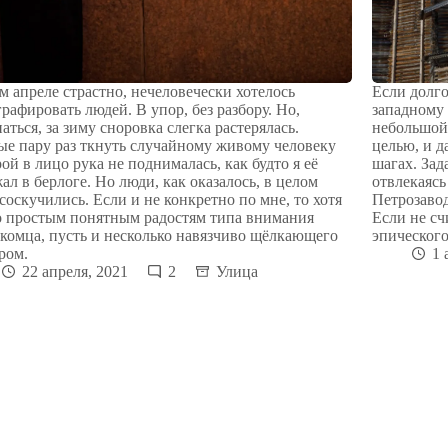
м апреле страстно, нечеловечески хотелось
Если долго
рафировать людей. В упор, без разбору. Но,
западному 
аться, за зиму сноровка слегка растерялась.
небольшой 
ые пару раз ткнуть случайному живому человеку
целью, и д
ой в лицо рука не поднималась, как будто я её
шагах. Зад
ал в берлоге. Но люди, как оказалось, в целом
отвлекаясь
соскучились. Если и не конкретно по мне, то хотя
Петрозавод
о простым понятным радостям типа внимания
Если не сч
комца, пусть и несколько навязчиво щёлкающего
эпического
ром.
1 
22 апреля, 2021
2
Улица