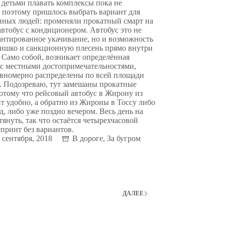
детьми плавать комплексы пока не
 поэтому пришлось выбрать вариант для
нных людей: променяли прокатный смарт на
втобус с кондиционером. Автобус это не
антированное укачивание, но и возможность
нишко и санкционную плесень прямо внутри
 Само собой, возникает определённая
 с местными достопримечательностями,
авномерно распределены по всей площади
. Подозреваю, тут замешаны прокатные
отому что рейсовый автобус в Жирону из
т удобно, а обратно из Жироны в Тоссу либо
ед, либо уже поздно вечером. Весь день на
тянуть, так что остаётся четырехчасовой
принт без вариантов.
 сентября, 2018
В дороге
,
За бугром
ДАЛЕЕ