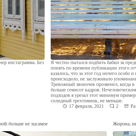
ер инстаграмма. Без
Я честно пытался подбить бабки за пре
понять по времени публикации этого отч
казалось, что за этот год ничего особо и 
происходило, не заслуживало упоминан
Тревожный звоночек прозвенел, когда в
больше семисот кадров. Нечеловеческим 
подходов я урезал этот минимум примерн
солидный трехтомник, не меньше.
17 февраля, 2021
2
Ра
ooth больше не эцсамое
Жирона, и