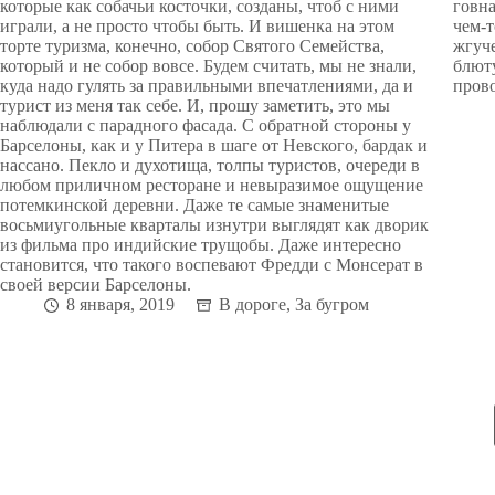
которые как собачьи косточки, созданы, чтоб с ними
говна
играли, а не просто чтобы быть. И вишенка на этом
чем-т
торте туризма, конечно, собор Святого Семейства,
жгуче
который и не собор вовсе. Будем считать, мы не знали,
блюту
куда надо гулять за правильными впечатлениями, да и
прово
турист из меня так себе. И, прошу заметить, это мы
наблюдали с парадного фасада. С обратной стороны у
Барселоны, как и у Питера в шаге от Невского, бардак и
нассано. Пекло и духотища, толпы туристов, очереди в
любом приличном ресторане и невыразимое ощущение
потемкинской деревни. Даже те самые знаменитые
восьмиугольные кварталы изнутри выглядят как дворик
из фильма про индийские трущобы. Даже интересно
становится, что такого воспевают Фредди с Монсерат в
своей версии Барселоны.
8 января, 2019
В дороге
,
За бугром