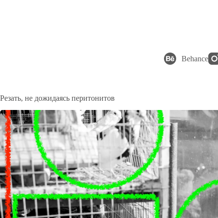
Перейти
к
сути
Behance
Резать, не дожидаясь перитонитов