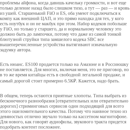
проблемы айфона, когда давишь качельку громкости, и вот еще
только деление назад было слишком тихо, а тут — раз — и кровь
из ушей. Старшенький FiiO и ES, оба умеют подключаться к
компу как внешний ЦАП, и это прямо находка для тех, у кого
есть ноутбук и он не макбук при этом. Набор кодеков побольше
у FiiO, но только у старшего, да и нормальному человеку это
должно быть до лампочки, потому что даже из самой тонкой
блютузной струйки типа замшелого кодека SBC все
вышеперечисленные устройства вытягивают изначальную
задумку автора.
Есть нюанс. ES100 продается только на Амазоне и в Россиюшку
не поставляется. Для многих, включая меня, это не приговор, но
в то же время китайцы есть в свободной легальной продаже, и
самый дорогой стоит примерно 6.5К₽. Кажется, надо брать.
В общем, теперь остаются приятные хлопоты. Типа выбрать из
бесконечного разнообразия [отвратительных или отвратительно
дорогих] стриминговых сервисов один подходящий для всего
этого ошеломительного качества. Потому что наивное техно из
девяностых отлично звучало только на кассетном магнитофоне.
Для нового, как говорят аудиофилы, звукового тракта придется
подобрать контент посложнее.