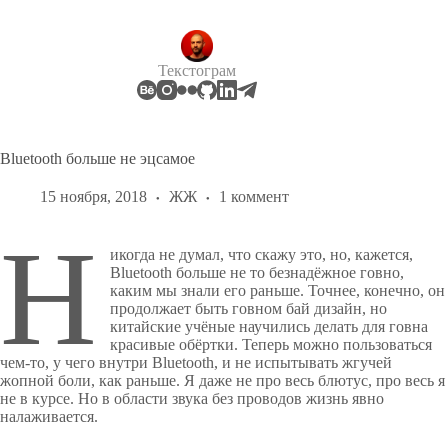
Перейти
к
сути
Текстограм
Bluetooth больше не эцсамое
15 ноября, 2018
ЖЖ
1 коммент
Н
икогда не думал, что скажу это, но, кажется,
Bluetooth больше не то безнадёжное говно,
каким мы знали его раньше. Точнее, конечно, он
продолжает быть говном бай дизайн, но
китайские учёные научились делать для говна
красивые обёртки. Теперь можно пользоваться
чем-то, у чего внутри Bluetooth, и не испытывать жгучей
жопной боли, как раньше. Я даже не про весь блютус, про весь я
не в курсе. Но в области звука без проводов жизнь явно
налаживается.