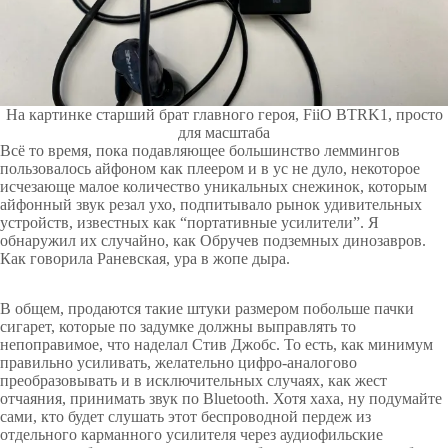
На картинке старший брат главного героя, FiiO BTRK1, просто
для масштаба
Всё то время, пока подавляющее большинство леммингов
пользовалось айфоном как плеером и в ус не дуло, некоторое
исчезающе малое количество уникальных снежинок, которым
айфонный звук резал ухо, подпитывало рынок удивительных
устройств, известных как “портативные усилители”. Я
обнаружил их случайно, как Обручев подземных динозавров.
Как говорила Раневская, ура в жопе дыра.
В общем, продаются такие штуки размером побольше пачки
сигарет, которые по задумке должны выправлять то
непоправимое, что наделал Стив Джобс. То есть, как минимум
правильно усиливать, желательно цифро-аналогово
преобразовывать и в исключительных случаях, как жест
отчаяния, принимать звук по Bluetooth. Хотя хаха, ну подумайте
сами, кто будет слушать этот беспроводной пердеж из
отдельного карманного усилителя через аудиофильские