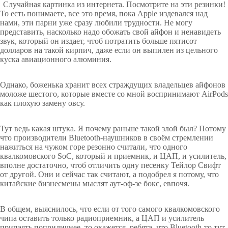
Случайная картинка из интернета. Посмотрите на эти резинки!
То есть понимаете, все это время, пока Apple издевался над
нами, эти парни уже сразу любили трудности. Не могу
представить, насколько надо обожать свой айфон и ненавидеть
звук, который он издает, чтоб потратить больше пятисот
долларов на такой кирпич, даже если он выпилен из цельного
куска авиационного алюминия.
Однако, боженька хранит всех страждущих владельцев айфонов
моложе шестого, которые вместе со мной воспринимают AirPods
как плохую замену овсу.
Тут ведь какая штука. Я почему раньше такой злой был? Потому
что производители Bluetooth-наушников в своём стремлении
нажиться на чужом горе резонно считали, что одного
квалкомовского SoC, который и приемник, и ЦАП, и усилитель,
вполне достаточно, чтоб отличить одну песенку Тейлор Свифт
от другой. Они и сейчас так считают, а подобрел я потому, что
китайские бизнесмены мыслят аут-оф-зе бокс, евпочя.
В общем, выяснилось, что если от того самого квалкомовского
чипа оставить только радиоприемник, а ЦАП и усилитель
припаять поприличнее, то окажется, ребята, что Bluetooth-то тут