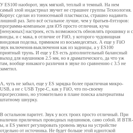
У ES100 наоборот, звук мягкий, теплый и темный. На нем
самый злой индастриал звучит не страшнее группы Технология.
Корпус сделан из тонюсенькой пластмассы, страшно надавить
лишний раз. Зато всё остальное лучше, чем у братьев-бэтээров:
программа-компаньон для iOS просто отличная, куча
[ненужных] настроек, есть возможность обновлять прошивку и с
винды, и с мака, в отличие от FiiO, у которого чудовищная
виндовая поделка, прямиком из восьмидесятых. А еще у FiiO
звук включения-выключения как из задницы, а у ES100
приятный трунь. И еще у ES есть дополнительный балансный
выход для наушников 2.5 мм, но я драматического, да что уж
там, вообще никакого различия в звуке по сравнению с 3.5 не
заметил.
А, чуть не забыл, еще у ES зарядка более практичная микро-
USB, а не с USB Type-C, как у FiiO, что по-своему
прогрессивно, но утомительно в плане поиска альтернативы
штатному шнурку.
В остальном паритет. Звук у всех троих просто отличный. При
наличии приличных проводных наушников, само собой. И BTR-
ы, и ES умеют регулировать уровень звука на устройстве
отдельно от источника. Не будет больше этой идиотской