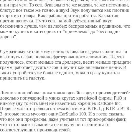
и ни при чем. То есть буквально те же кодеки, те же источники,
блютус всё такое же говно, а звук! Звук получается как плотник
супротив столяра. Как арабика против робусты. Как котик
против щеночка. Ну то есть на мой субъективный вкус
бесконечно лучше, чем из любых беспроводных наушников, что
можно купить в категориях от “приемлемо” до “бесстыдно
дорого”.
Сумрачному китайскому гению оставалось сделать один шаг и
выкинуть нафиг полкило фрезерованного алюминия. То, что
получилось, стоит меньше ста долларов, весит меньше тридцати
грамм, работает десять часов и звучит как ангельское пение. И
таких устройств уже больше одного, можно сразу купить и
прицепить на галстук.
Лично я попробовал пока только девайсы двух производителей:
довольно популярной в узких кругах китайской фирмы FiiO и
никому (ну то есть мне) не известных корейцев Radsone Inc.
Первые уже отстрелялись тремя версиями: BTR-1, μBTR и BTR-
3, вторые пока мусолят одну EarStudio 100. И я готов сказать,
что все они прекрасны, даже учитывая тот прискорбный факт,
что за это высказывание я не получу ни пфеннинга от
соответствующих производителей.