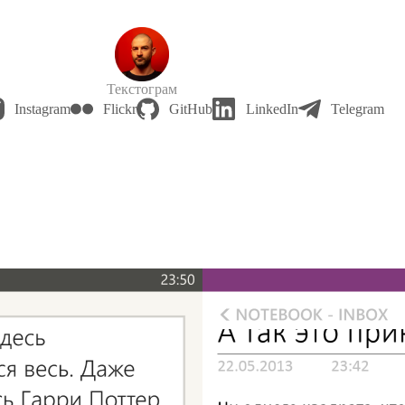
Текстограм
Instagram
Flickr
GitHub
LinkedIn
Telegram