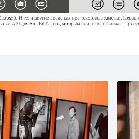
Microsoft. И те, и другие вроде как про текстовые заметки. Пе
ный API для RichEdit’а, над которым они, надо понимать, трясу