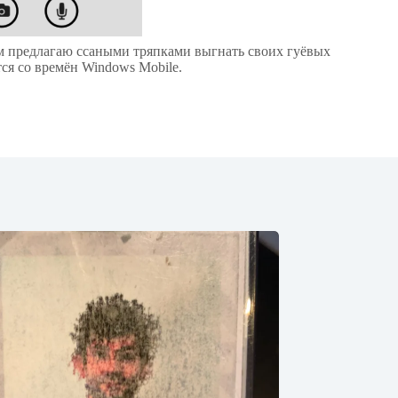
рвым предлагаю ссаными тряпками выгнать своих гуёвых
тся со времён Windows Mobile.