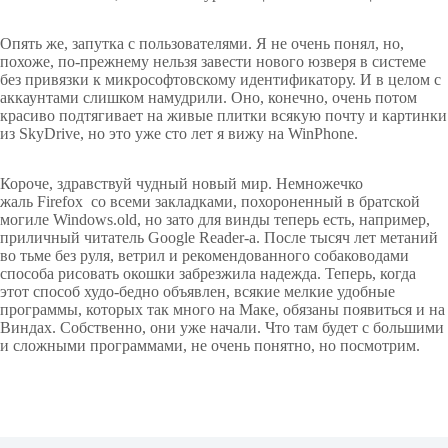
Опять же, запутка с пользователями. Я не очень понял, но,
похоже, по-прежнему нельзя завести нового юзверя в системе
без привязки к микрософтовскому идентификатору. И в целом с
аккаунтами слишком намудрили. Оно, конечно, очень потом
красиво подтягивает на живые плитки всякую почту и картинки
из SkyDrive, но это уже сто лет я вижу на WinPhone.
Короче, здравствуй чудный новый мир. Немножечко
жаль Firefox со всеми закладками, похороненный в братской
могиле Windows.old, но зато для винды теперь есть, например,
приличный читатель Google Reader-а. После тысяч лет метаний
во тьме без руля, ветрил и рекомендованного собаководами
способа рисовать окошки забрезжила надежда. Теперь, когда
этот способ худо-бедно объявлен, всякие мелкие удобные
программы, которых так много на Маке, обязаны появиться и на
Виндах. Собственно, они уже начали. Что там будет с большими
и сложными программами, не очень понятно, но посмотрим.