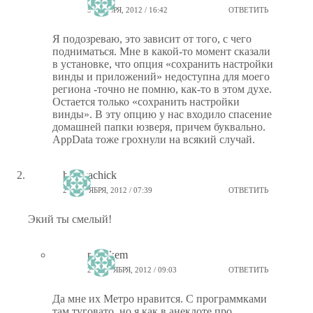
5 НОЯБРЯ, 2012 / 16:42
ОТВЕТИТЬ
Я подозреваю, это зависит от того, с чего
подниматься. Мне в какой-то момент сказали
в установке, что опция «сохранить настройки
винды и приложений» недоступна для моего
региона -точно не помню, как-то в этом духе.
Остается только «сохранить настройки
винды». В эту опцию у нас входило спасение
домашней папки юзверя, причем буквально.
AppData тоже грохнули на всякий случай.
homyachick
28 ОКТЯБРЯ, 2012 / 07:39
ОТВЕТИТЬ
Экий ты смелый!
ptiz_kem
28 ОКТЯБРЯ, 2012 / 09:03
ОТВЕТИТЬ
Да мне их Метро нравится. С программками
там туговато, но я как в анекдоте про