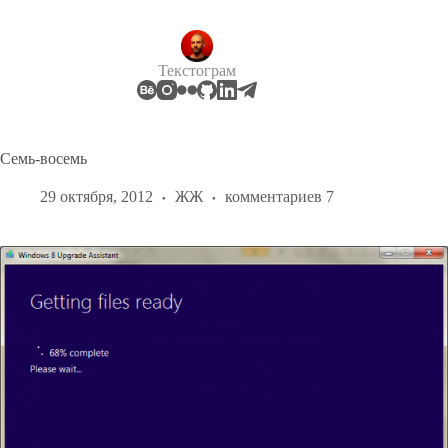
Перейти
к
сути
Текстограм
Семь-восемь
29 октября, 2012
ЖЖ
комментариев 7