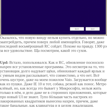
Оказалось, что новую винду нельзя купить отдельно, но можно
заапгрейдить, причем поверх любой имеющейся. Говорят, даже
последний восьмёрошный RC сойдет. Похоже на правду. 1300 рэ
за все удовольствие. Ща посмотрим, какой это сухов.
Upd:
Встало, попользовался. Как и RC, обновление посносило
нахрен все установленные программы. Это несмотря на то, что
установщик долго надувает щёки, обнюхивает каждый ярлык и
с умным видом рассказывает, что совместимо, а что нет. Всё
очень шустрое, даже на моем пожилом Vaio. Загружается вообще
как из пушки. Даже IE 10 и тот, собака, резкий как понос. Метро
клёвый, но, как всегда это бывает у Микрософта, нельзя жить
только в нём, и дело даже не в сторонних приложениях, которые
про новый UI не знают. Тупо бóльшая часть настроек из
лакированных квадратиков вынесена нахрен, причем, даже
такие банальные, как клавиатура и в целом локализация.