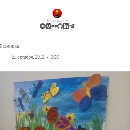
Перейти
к
сути
Текстограм
Разминка
21 октября, 2012
ЖЖ