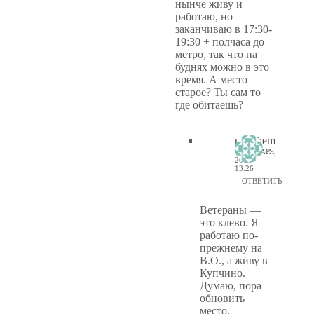
нынче живу и
работаю, но
заканчиваю в 17:30-
19:30 + полчаса до
метро, так что на
буднях можно в это
время. А место
старое? Ты сам то
где обитаешь?
ptiz_kem
13 ЯНВАРЯ,
2012 /
13:26
ОТВЕТИТЬ
Ветераны —
это клево. Я
работаю по-
прежнему на
В.О., а живу в
Купчино.
Думаю, пора
обновить
место.