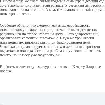
Плюсуем сюда же ежедневный подъем в семь утра в детский сад
со старшей, полуночные песни младшего, сезонный депресняк и
опля, картинка на юзерпик. А меж тем планов на новый год уже
понастроено огого.
Особенно обидно, что экономическая целесообразность
стахановских упражнений в ретроспективе выглядит не так
радужно, как на старте. Работа на дому — это ад кромешный,
организовать её толком невозможно. Сюда же хронически
плавающая постановка задачи при фиксированной цене.
Человекочас девальвируется на глазах, и дело на две-три ночи
вырастает в полгода бессонницы. Сам лопух, конечно, винить
некого, но на носу уже зарублено, ок.
В общем, в этом году с халтурой завязываю. К черту. Здоровье
дороже.