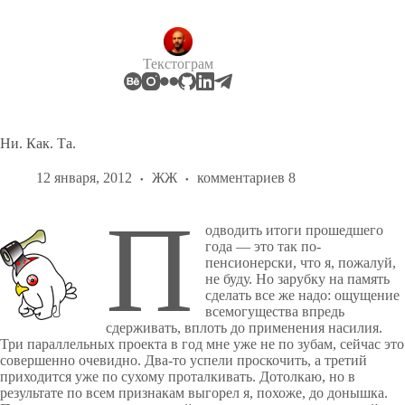
Перейти
к
сути
Текстограм
Ни. Как. Та.
12 января, 2012
ЖЖ
комментариев 8
П
одводить итоги прошедшего
года — это так по-
пенсионерски, что я, пожалуй,
не буду. Но зарубку на память
сделать все же надо: ощущение
всемогущества впредь
сдерживать, вплоть до применения насилия.
Три параллельных проекта в год мне уже не по зубам, сейчас это
совершенно очевидно. Два-то успели проскочить, а третий
приходится уже по сухому проталкивать. Дотолкаю, но в
результате по всем признакам выгорел я, похоже, до донышка.