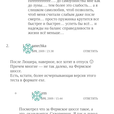
Неееееееееее…. до самоубийства мне как
до луны…. тем более это слабость… а я
слишком самолюбив, чтоб позволить,
чтоб меня считали слабым даже после
смерти… просто пружинка крутится все
быстрее и быстрее… успеть бы всё… и
надежды на баланс справедливости в
жизни всё меньше…
kinomanechka
16 НОЯБРЯ, 2009 / 23:38
ОТВЕТИТЬ
После Люшера, наверное, все хотят в отпуск 🙂
Причем многие — не так далеко, на Фермское
шоссе.
Есть, кстати, более исчерпывающая версия этого
теста в формате ехе.
ptiz_kem
17 НОЯБРЯ, 2009 / 15:44
ОТВЕТИТЬ
Посмотрел что за Фермское шоссе такое, а
это, оказывается, Скворечник. Я так и думал.