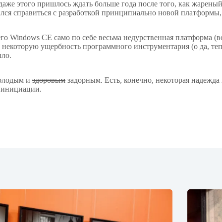
даже этого пришлось ждать больше года после того, как жареный 
ился справиться с разработкой принципиально новой платформы, 
го Windows CE само по себе весьма недурственная платформа (во
 некоторую ущербность программного инструментария (о да, теп
ыло.
молодым и
здоровым
задорным. Есть, конечно, некоторая надежда 
ь инициации.