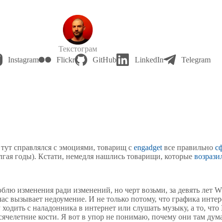
Текстограм
Instagram
Flickr
GitHub
LinkedIn
Telegram
я тут справлялся с эмоциями, товарищ с
engadget
все правильно
с
олгая годы). Кстати, немедля нашлись товарищи, которые
возрази
юблю изменения ради изменений, но черт возьми, за девять лет
час вызывает недоумение. И не только потому, что графика интер
 ходить с наладонника в интернет или слушать музыку, а то, что
челетние кости. Я вот в упор не понимаю, почему они там дума