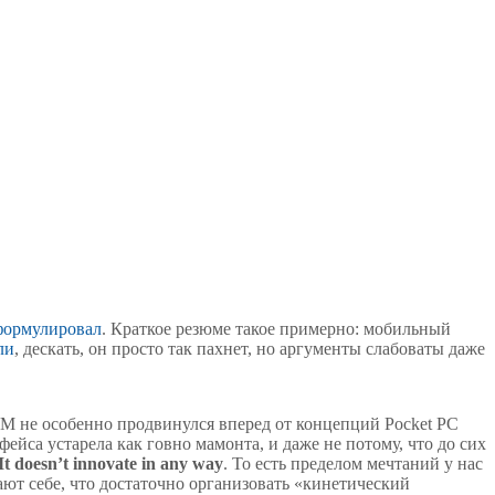
формулировал
. Краткое резюме такое примерно: мобильный
ли
, дескать, он просто так пахнет, но аргументы слабоваты даже
 WM не особенно продвинулся вперед от концепций Pocket PC
фейса устарела как говно мамонта, и даже не потому, что до сих
It doesn’t innovate in any way
. То есть пределом мечтаний у нас
ют себе, что достаточно организовать «кинетический