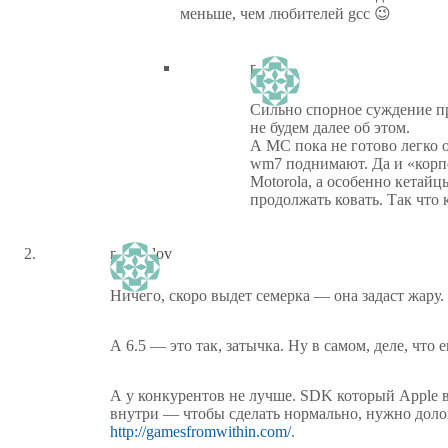
меньше, чем любителей gcc 😉
piastor
Сильно спорное суждение пр
не будем далее об этом.
А МС пока не готово легко 
wm7 поднимают. Да и «корпо
Motorola, а особенно кетайц
продолжать ковать. Так что 
michailov
Ничего, скоро выдет семерка — она задаст жару.
А 6.5 — это так, затычка. Ну в самом, деле, что
А у конкурентов не лучше. SDK который Apple в
внутри — чтобы сделать нормально, нужно доло
http://gamesfromwithin.com/
.