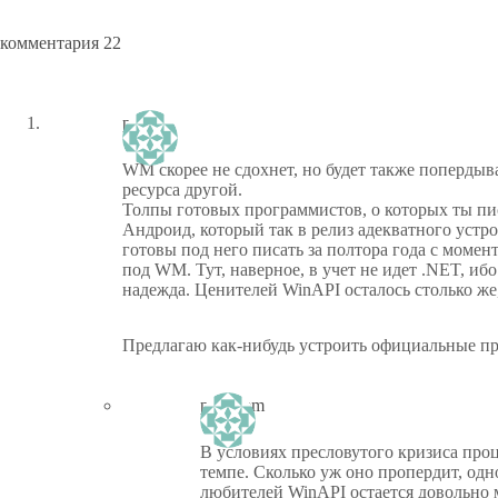
комментария 22
piastor
WM скорее не сдохнет, но будет также попердыв
ресурса другой.
Толпы готовых программистов, о которых ты пис
Андроид, который так в релиз адекватного устр
готовы под него писать за полтора года с момен
под WM. Тут, наверное, в учет не идет .NET, иб
надежда. Ценителей WinAPI осталось столько ж
Предлагаю как-нибудь устроить официальные п
ptiz_kem
В условиях пресловутого кризиса про
темпе. Сколько уж оно пропердит, одн
любителей WinAPI остается довольно 