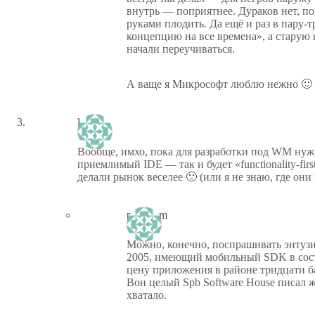
внутрь — поприятнее. Дураков нет, п
руками плодить. Да ещё и раз в пару-
концепцию на все времена», а старую п
начали переучиваться.
А ваще я Микрософт люблю нежно 🙂
lafy
Вообще, имхо, пока для разработки под WM нуж
приемлимый IDE — так и будет «functionality-firs
делали рынок веселее 🙂 (или я не знаю, где они
ptiz_kem
Можно, конечно, поспрашивать энтузиас
2005, имеющий мобильный SDK в соста
цену приложения в районе тридцати б
Вон целый Spb Software House писал 
хватало.