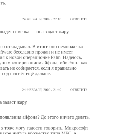
ть.
24 ФЕВРАЛЯ, 2009 / 22:10
ОТВЕТИТЬ
 выдет семерка — она задаст жару.
го откладывал. В итоге оно немножечко
oftware бесславно продан и не имеет
ия к новой операционке Palm. Надеюсь,
тупым копированием айфона, ибо Эппл как
вать не собирается, если я правильно
т год шагнёт ещё дальше.
24 ФЕВРАЛЯ, 2009 / 21:40
ОТВЕТИТЬ
 задаст жару.
появления айфона? До этого ничего делать,
 я тоже могу гадости говорить. Микрософт
 какое-нибудь убожество типа MFC, а