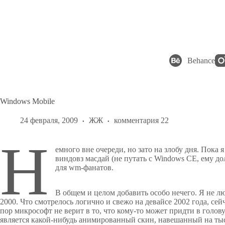
Перейти
к
сути
Behance
Windows Mobile
24 февраля, 2009
ЖЖ
комментария 22
Н
емного вне очереди, но зато на злобу дня. Пока 
виндовз масдай (не путать с Windows CE, ему д
для wm-фанатов.
В общем и целом добавить особо нечего. Я не л
2000. Что смотрелось логично и свежо на девайсе 2002 года, сей
пор микрософт не верит в то, что кому-то может придти в голову
является какой-нибудь анимированный скин, навешанный на тыся