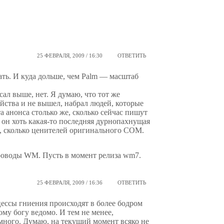
25 ФЕВРАЛЯ, 2009 / 16:30
ОТВЕТИТЬ
ать. И куда дольше, чем Palm — масштаб
ал выше, нет. Я думаю, что тот же
ойства и не вышел, набрал людей, которые
та анонса столько же, сколько сейчас пишут
о он хоть какая-то последняя дурнопахнущая
е, сколько ценителей оригинального COM.
роводы WM. Пусть в момент релиза wm7.
25 ФЕВРАЛЯ, 2009 / 16:36
ОТВЕТИТЬ
цессы гниения происходят в более бодром
ому богу ведомо. И тем не менее,
много. Думаю, на текущий момент всяко не