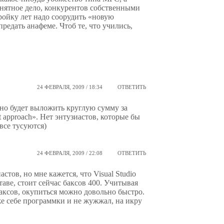
онятное дело, конкурентов собственными
тройку лет надо соорудить «новую
редать анафеме. Чтоб те, что учились,
24 ФЕВРАЛЯ, 2009 / 18:34
ОТВЕТИТЬ
но будет выложить круглую сумму за
t approach». Нет энтузиастов, которые бы
 все тусуются)
24 ФЕВРАЛЯ, 2009 / 22:08
ОТВЕТИТЬ
тов, но мне кажется, что Visual Studio
ве, стоит сейчас баксов 400. Учитывая
аксов, окупиться можно довольно быстро.
же себе программки и не жужжал, на икру