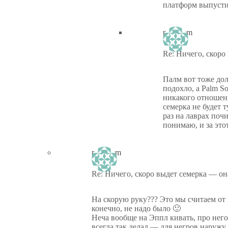
платформ выпусти
ptiz_kem
Re: Ничего, скоро
Палм вот тоже дол
подохло, а Palm S
никакого отношен
семерка не будет 
раз на лаврах почи
понимаю, и за это
ptiz_kem
Re: Ничего, скоро выдет семерка — она
На скорую руку??? Это мы считаем от 
конечно, не надо было 🙂
Неча вообще на Эппл кивать, про него
всегда так делал — для негров наружу