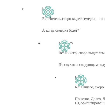
lafy
Re: Ничего, скоро выдет семерка — она
А когда семерка будет?
michailov
Re: Ничего, скоро выдет сем
По слухам в следующем году,
lafy
Re: Ничего, скоро
Понятно. Долго. Д
UI, ориентированн