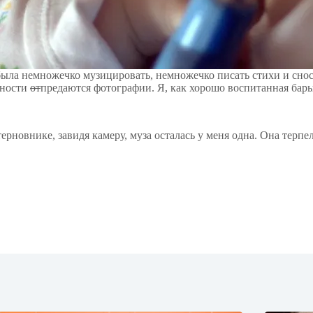
была немножечко музицировать, немножечко писать стихи и снос
юности
от
предаются фотографии. Я, как хорошо воспитанная бар
рновнике, завидя камеру, муза осталась у меня одна. Она терпел