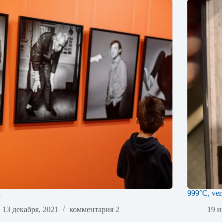
м
999°C, ver
13 декабря, 2021
комментария 2
19 и