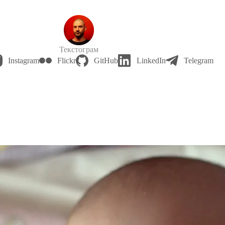
Текстограм
Instagram
Flickr
GitHub
LinkedIn
Telegram