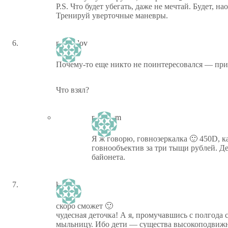
P.S. Что будет убегать, даже не мечтай. Будет, н
Тренируй уверточные маневры.
michailov
Почему-то еще никто не поинтересовался — при
Что взял?
ptiz_kem
Я ж говорю, говнозеркалка 🙂 450D, к
говнообъектив за три тыщи рублей. Де
байонета.
ksimo
скоро сможет 🙂
чудесная деточка! А я, промучавшись с полгода с
мыльницу. Ибо дети — существа высокоподвижн