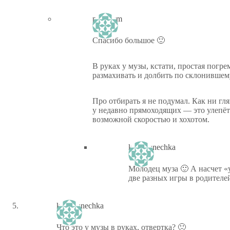
ptiz_kem
Спасибо большое 🙂
В руках у музы, кстати, простая погр
размахивать и долбить по склонившем
Про отбирать я не подумал. Как ни гля
у недавно прямоходящих — это улепё
возможной скоростью и хохотом.
kinomanechka
Молодец муза 🙂 А насчет «
две разных игры в родителей
kinomanechka
Что это у музы в руках, отвертка? 🙂