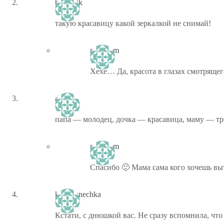
brazhnik
такую красавицу какой зеркалкой не снимай!
ptiz_kem
Хехе… Да, красота в глазах смотрящег
alnite
папа — молодец, дочка — красавица, маму — тр
ptiz_kem
Спасибо 🙂 Мама сама кого хочешь вы
kinomanechka
Кстати, с днюшкой вас. Не сразу вспомнила, что