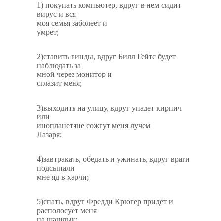
1) покупать компьютер, вдруг в нем сидит
вирус и вся
моя семья заболеет и
умрет;
2)ставить винды, вдруг Билл Гейтс будет
наблюдать за
мной через монитор и
сглазит меня;
3)выходить на улицу, вдруг упадет кирпич
или
инопланетяне сожгут меня лучем
Лазаря;
4)завтракать, обедать и ужинать, вдруг враги
подсыпали
мне яд в харчи;
5)спать, вдруг Фредди Крюгер придет и
располосует меня
на шашлык;