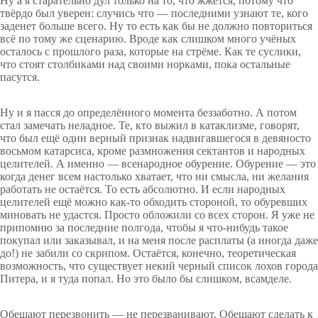
Ну а я старательно дул только на то, что жжётся, потому что
твёрдо был уверен: случись что — последними узнают те, кого
заденет больше всего. Ну то есть как бы не должно повториться
всё по тому же сценарию. Вроде как слишком много учёных
осталось с прошлого раза, которые на стрёме. Как те суслики,
что стоят столбиками над своими норками, пока остальные
пасутся.
Ну и я пасся до определённого момента беззаботно. А потом
стал замечать неладное. Те, кто выжил в катаклизме, говорят,
что был ещё один верный признак надвигавшегося в девяносто
восьмом катарсиса, кроме размножения сектантов и народных
целителей. А именно — всенародное обурение. Обурение — это
когда денег всем настолько хватает, что ни смысла, ни желания
работать не остаётся. То есть абсолютно. И если народных
целителей ещё можно как-то обходить стороной, то обуревших
миновать не удастся. Просто обложили со всех сторон. Я уже не
припомню за последние полгода, чтобы я что-нибудь такое
покупал или заказывал, и на меня после расплаты (а иногда даже
до!) не забили со скрипом. Остаётся, конечно, теоретическая
возможность, что существует некий черный список лохов города
Питера, и я туда попал. Но это было бы слишком, всамделе.
Обещают перезвонить — не перезванивают. Обещают сделать к