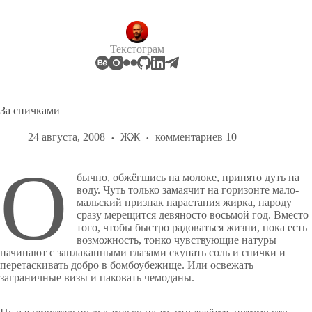
Перейти
к
сути
Текстограм
За спичками
24 августа, 2008
ЖЖ
комментариев 10
О
бычно, обжёгшись на молоке, принято дуть на
воду. Чуть только замаячит на горизонте мало-
мальский признак нарастания жирка, народу
сразу мерещится девяносто восьмой год. Вместо
того, чтобы быстро радоваться жизни, пока есть
возможность, тонко чувствующие натуры
начинают с заплаканными глазами скупать соль и спички и
перетаскивать добро в бомбоубежище. Или освежать
заграничные визы и паковать чемоданы.