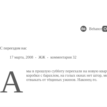
Перейти
к
сути
Behance
С переездом нас
17 марта, 2008
ЖЖ
комментария 32
А
мы в прошлую субботу переехали на новую кварт
коробки с барахлом, на голых окнах нет штор, 
отвыкать от тёщиных ужинов. Наконец-то.