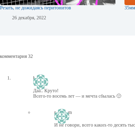
Резать, не дожидаясь перитонитов
35м
26 декабря, 2022
комментария 32
borjau
Даа.. Круто!
Всего-то восемь лет — и мечта сбылась 🙂
ptiz_kem
И не говори, всего каких-то десять ты