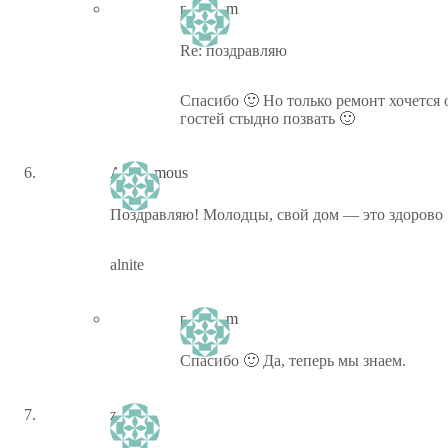
ptiz_kem
Re: поздравляю
Спасибо 🙂 Но только ремонт хочется о
гостей стыдно позвать 🙂
Anonymous
Поздравляю! Молодцы, свой дом — это здорово 
alnite
ptiz_kem
Спасибо 🙂 Да, теперь мы знаем.
zerych