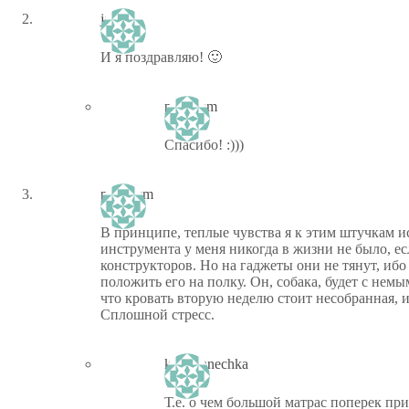
jaspe
И я поздравляю! 🙂
ptiz_kem
Спасибо! :)))
ptiz_kem
В принципе, теплые чувства я к этим штучкам и
инструмента у меня никогда в жизни не было, ес
конструкторов. Но на гаджеты они не тянут, иб
положить его на полку. Он, собака, будет с нем
что кровать вторую неделю стоит несобранная, 
Сплошной стресс.
kinomanechka
Т.е. о чем большой матрас поперек пр