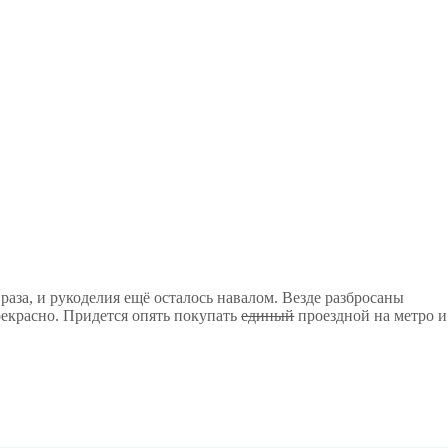
аза, и рукоделия ещё осталось навалом. Везде разбросаны
рекрасно. Придется опять покупать
единый
проездной на метро и