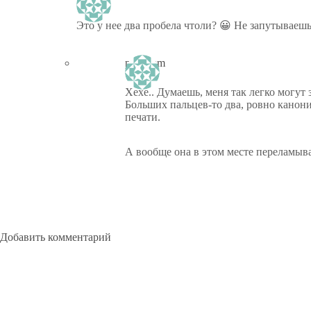
Это у нее два пробела чтоли? 😀 Не запутываеш
ptiz_kem
Хехе.. Думаешь, меня так легко могут 
Больших пальцев-то два, ровно канон
печати.
А вообще она в этом месте переламыва
Добавить комментарий