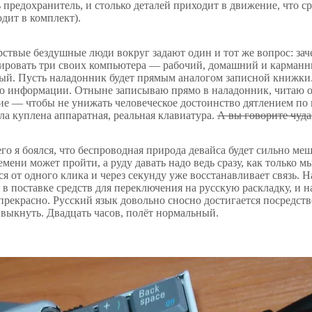
предохранитель, и столько деталей приходит в движение, что 
одит в комплект).
рствые бездушные люди вокруг задают один и тот же вопрос: зач
ировать три своих компьютера — рабочий, домашний и карманн
ый. Пусть наладонник будет прямым аналогом записной книжки.
ю информации. Отныне записываю прямо в наладонник, читаю отт
е — чтобы не унижать человеческое достоинство дятлением по в
ла куплена аппаратная, реальная клавиатура.
А вы говорите чуда
го я боялся, что беспроводная природа девайса будет сильно ме
емени может пройти, а руду давать надо ведь сразу, как только м
я от одного клика и через секунду уже восстанавливает связь. 
 в поставке средств для переключения на русскую раскладку, и 
прекрасно. Русский язык довольно сносно достигается посредст
выкнуть. Двадцать часов, полёт нормальный.