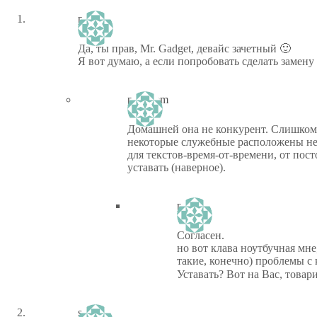
piastor
Да, ты прав, Mr. Gadget, девайс зачетный 🙂
Я вот думаю, а если попробовать сделать замену
ptiz_kem
Домашней она не конкурент. Слишком
некоторые служебные расположены не
для текстов-время-от-времени, от пос
уставать (наверное).
piastor
Согласен.
но вот клава ноутбучная мне,
такие, конечно) проблемы с
Уставать? Вот на Вас, товар
sdanil