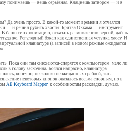
сразу понимаешь — вещь серьёзная. Клацнешь затвором — и в
ем? Да очень просто. В какой-то момент времени я отчаялся
ый — и решил рубить хвосты. Бритва Оккама — инструмент
 В баню синхронизацию, отказать размножению версий, даёшь
уда же. Регулярный бэкап как единственная уступка хаосу. И
иртуальной клавиатуре (а записей в новом режиме ожидается
к.
шать. Пока они там снюхаются-спарятся с компьютером, мало ли
ысль в голову заскочила. Боялся напрасно, клавиатура
Нашлось, конечно, несколько неожиданных граблей, типа
назначение некоторых кнопок оказалось весьма спорным, но в
вом
AE Keyboard Mapper
, к особенностям раскладки, думаю,