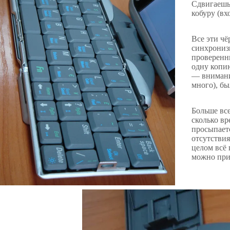
Сдвигаешь 
кобуру (вх
Все эти чё
синхрониз
проверенн
одну копи
— внимани
много), бы
Больше все
сколько вр
просыпаетс
отсутствия
целом всё 
можно при