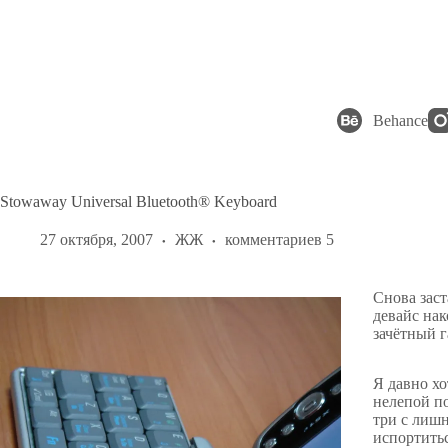
Перейти
к
сути
Behance
Stowaway Universal Bluetooth® Keyboard
27 октября, 2007
ЖЖ
комментариев 5
Снова зас
девайс нак
зачётный г
Я давно хо
нелепой по
три с лишн
испортить