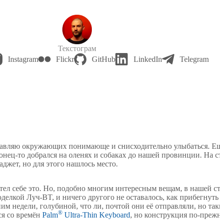
Текстограм
Instagram
Flickr
GitHub
LinkedIn
Telegram
тавляю окружающих понимающе и снисходительно улыбаться. Ещ
онец-то добрался на оленях и собаках до нашей провинции. На с
аджет, но для этого нашлось место.
тел себе это. Но, подобно многим интересным вещам, в нашей ст
делкой Луч-BT, и ничего другого не оставалось, как прибегнут
им недели, голубиной, что ли, почтой они её отправляли, но так
®
ся со времён
Palm
Ultra-Thin Keyboard
, но конструкция по-преж