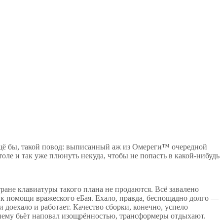
ё бы, такой повод: выписанный аж из Омереги™ очередной
толе и так уже плюнуть некуда, чтобы не попасть в какой-нибудь
ране клавиатуры такого плана не продаются. Всё завалено
ь к помощи вражеского еБая. Ехало, правда, беспощадно долго —
и доехало и работает. Качество сборки, конечно, успело
нему бьёт наповал изощрённостью, трансформеры отдыхают.