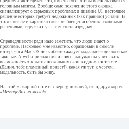
предпочитают сделать это, вместо того, чтобы воспользоваться
головным мозгом. Вообще само появление этого окошка
сигнализирует о серьезных проблемах в дизайне UI, настоящее
решение которых требует недюжиных (как правило) усилий. В
этом смысле и картинка слева не блещет особенно изящными
решениями, стружка с угла там снята изрядная.
Справедливости ради надо заметить, что люди знают о
проблеме. Насколько мне известно, образцовый в смысле
интерфейса Mac OS не особенно жалует модальные диалоги как
таковые. А web-приложения и вовсе вынуждены учитывать
возможность открытия нескольких окон в одном контексте
(Данил, тебе пламенный привет!), какая уж тут, к чертям,
модальность, быть бы живу.
На этой мажорной ноте и завершу, пожалуй, скандируя хором
«MessageBox на мыло!»
.