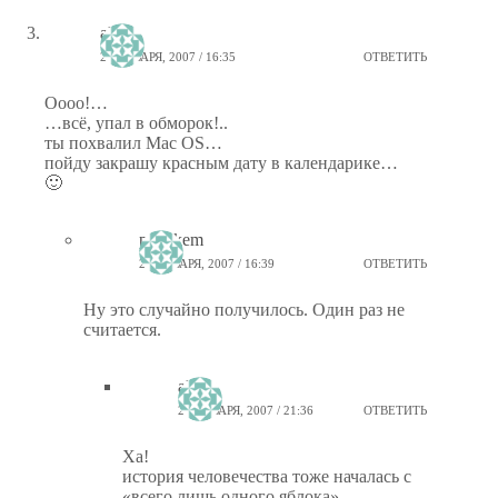
alnite
21 ЯНВАРЯ, 2007 / 16:35
ОТВЕТИТЬ
Оооо!…
…всё, упал в обморок!..
ты похвалил Mac OS…
пойду закрашу красным дату в календарике…
🙂
ptiz_kem
21 ЯНВАРЯ, 2007 / 16:39
ОТВЕТИТЬ
Ну это случайно получилось. Один раз не
считается.
alnite
21 ЯНВАРЯ, 2007 / 21:36
ОТВЕТИТЬ
Ха!
история человечества тоже началась с
«всего лишь одного яблока»…