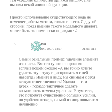
там «средние количества щелчков мыши», а не
вызовы некой апишной функции.
Просто использование существующего кода не
отменяет работы мозгом, только и всего. С другой
стороны, показ именно такого модального диалога
может быть экономически оправдан 🙂
ptiz_kem
24 ЯНВАРЯ, 2007 / 08:27
ОТВЕТИТЬ
Самый банальный пример: удаление элемента
из списка. Вместо тупого вопроса во
всплывающем окошке «А вы точно хотите
удалить эту штуку и распрощаться с ней
навсегда? Имейте в виду, мы снимаем с себя
всякую ответственность! Удалил — сам
дурак.» гораздо тактичнее сделать
возможность отмены удаления. Разумеется,
это потребует существенно больших усилий,
но удобство юзверя, на мой взгляд, повысится
нелинейно.