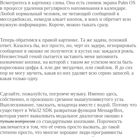
Всмотритесь в картинку слева. Она есть снимок экрана Palm OS
в процессе удаления регулярного напоминания в календаре.
Любой нормальный человек, не читающий сообщений в
месседжбоксах, немедля алкает кнопок, в коих и обретает всю
нужную информацию. Короче, можно тыкать сразу.
Теперь обратимся к правой картинке. Та же задача, похожий
ответ. Казалось бы, все просто, но, черт их задери, игнорировать
сообщение в окошке не получится: в кустах нас заждался рояль.
Неизвестный гений пытается заставить меня запомнить
назначение кнопки, на которой с таким же успехом могла быть
нарисована цифра 4, или две звездочки, или смайлик. Я до сих
пор не могу заучить, какая из них удаляет всю серию записей, а
какая только одну.
Сделайте, пожалуйста, погромче музыку. Именно здесь,
собственно, и произошло срезание вышеупомянутого угла.
Выплескивание, такскыть, младенца вместе с водой. Потому что
существует в Win32 SDK развратная функция MessageBox,
которая умеет вываливать модальное диалоговое окошко
с
тупым вопросом
со стандартными кнопками. Порочность
заключается в том, что её очень просто вызвать, до такой
степени просто, что многие хорошие люди-программисты