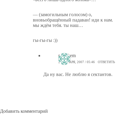
— (замогильным голосом) о,
вновьобращённый падаван! иди к нам.
мы ждём тебя. ты наш…
гы-гы-гы :))
ptiz_kem
22 ЯНВАРЯ, 2007 / 05:46
ОТВЕТИТЬ
Да ну вас. Не люблю я сектантов.
Добавить комментарий