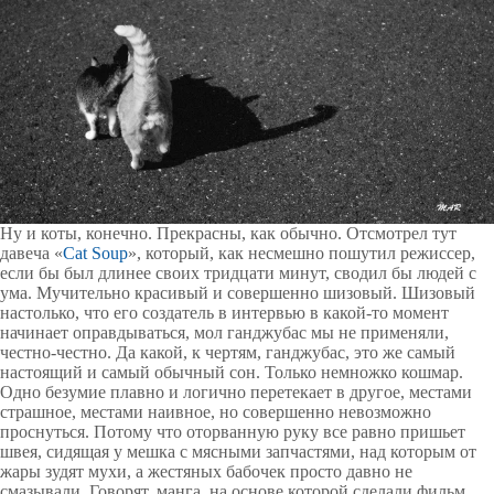
Ну и коты, конечно. Прекрасны, как обычно. Отсмотрел тут
давеча «
Cat Soup
», который, как несмешно пошутил режиссер,
если бы был длинее своих тридцати минут, сводил бы людей с
ума. Мучительно красивый и совершенно шизовый. Шизовый
настолько, что его создатель в интервью в какой-то момент
начинает оправдываться, мол ганджубас мы не применяли,
честно-честно. Да какой, к чертям, ганджубас, это же самый
настоящий и самый обычный сон. Только немножко кошмар.
Одно безумие плавно и логично перетекает в другое, местами
страшное, местами наивное, но совершенно невозможно
проснуться. Потому что оторванную руку все равно пришьет
швея, сидящая у мешка с мясными запчастями, над которым от
жары зудят мухи, а жестяных бабочек просто давно не
смазывали. Говорят, манга, на основе которой сделали фильм,