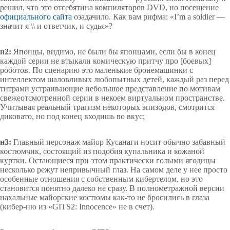
решил, что это отсебятина компиляторов DVD, но посещение
официального сайта
озадачило. Как вам рифма: «I’m a soldier —
значит я \\ и ответчик, и судья»?
н2:
Японцы, видимо, не были бы японцами, если бы в конец
каждой серии не втыкали комическую притчу про [боевых]
роботов. По сценарию это маленькие бронемашинки с
интеллектом шаловливых любопытных детей, каждый раз перед
титрами устраивающие небольшое представление по мотивам
свежеотсмотренной серии в некоем виртуальном пространстве.
Учитывая реальный трагизм некоторых эпизодов, смотрится
диковато, но под конец входишь во вкус;
н3:
Главный персонаж майор Кусанаги носит обычно забавный
костюмчик, состоящий из подобия купальника и кожаной
куртки. Остающиеся при этом практически голыми ягодицы
несколько режут непривычный глаз. На самом деле у нее просто
особенные отношения с собственным кибертелом, но это
становится понятно далеко не сразу. В полнометражной версии
нахальные майорские костюмы как-то не бросились в глаза
(кибер-ню из «GITS2: Innocence» не в счет).