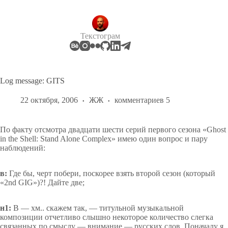
Перейти
к
сути
Текстограм
Log message: GITS
22 октября, 2006
ЖЖ
комментариев 5
По факту отсмотра двадцати шести серий первого сезона «Ghost
in the Shell: Stand Alone Complex» имею один вопрос и пару
наблюдений:
в:
Где бы, черт побери, поскорее взять второй сезон (который
«2nd GIG»)?! Дайте две;
н1:
В — хм.. скажем так, — титульной музыкальной
композиции отчетливо слышно некоторое количество слегка
связанных по смыслу — внимание — русских слов. Поначалу я