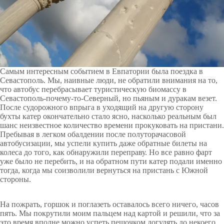
Самым интересным событием в Евпатории была поездка в
Севастополь. Мы, наивные люди, не обратили внимания на то,
что автобус перебрасывает туристическую биомассу в
Севастополь-почему-то-Северный, но пьяным и дуракам везет.
После судорожного впрыга в уходящий на другую сторону
бухты катер окончательно стало ясно, насколько реальным был
шанс неизвестное количество времени прокуковать на пристани.
Пребывая в легком обалдении после полуторачасовой
автобусизации, мы успели купить даже обратные билеты на
колеса до того, как обнаружили переправу. Но все равно фарт
уже было не перебить, и на обратном пути катер подали именно
тогда, когда мы соизволили вернуться на пристань с Южной
стороны.
На пожрать, горшок и поглазеть оставалось всего ничего, часов
пять. Мы покрутили моим пальцем над картой и решили, что за
это время вполне можно успеть пешочком догулять до некоего