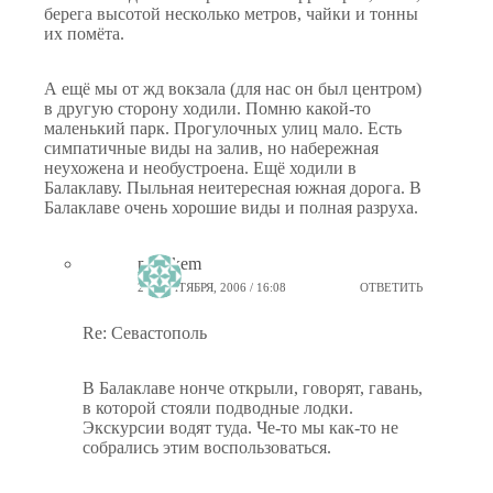
берега высотой несколько метров, чайки и тонны
их помёта.
А ещё мы от жд вокзала (для нас он был центром)
в другую сторону ходили. Помню какой-то
маленький парк. Прогулочных улиц мало. Есть
симпатичные виды на залив, но набережная
неухожена и необустроена. Ещё ходили в
Балаклаву. Пыльная неитересная южная дорога. В
Балаклаве очень хорошие виды и полная разруха.
ptiz_kem
20 СЕНТЯБРЯ, 2006 / 16:08
ОТВЕТИТЬ
Re: Севастополь
В Балаклаве нонче открыли, говорят, гавань,
в которой стояли подводные лодки.
Экскурсии водят туда. Че-то мы как-то не
собрались этим воспользоваться.