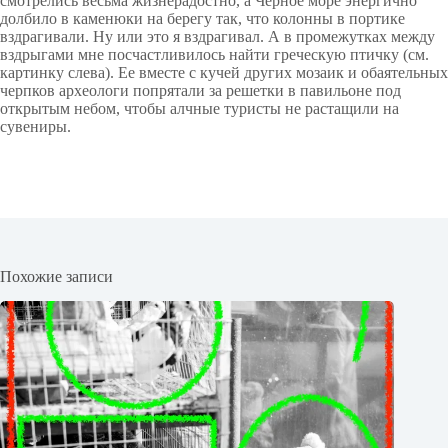
смотрелись весьма жизнерадостно, а Черное море энергично
долбило в каменюки на берегу так, что колонны в портике
вздрагивали. Ну или это я вздрагивал. А в промежутках между
вздрыгами мне посчастливилось найти греческую птичку (см.
картинку слева). Ее вместе с кучей других мозаик и обаятельных
черпков археологи попрятали за решетки в павильоне под
открытым небом, чтобы алчные туристы не растащили на
сувениры.
Похожие записи