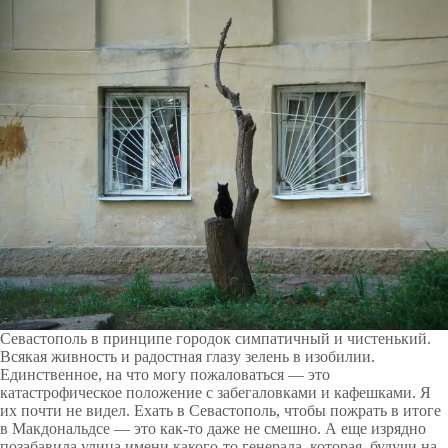
Севастополь в принципе городок симпатичный и чистенький.
Всякая живность и радостная глазу зелень в изобилии.
Единственное, на что могу пожаловаться — это
катастрофическое положение с забегаловками и кафешками. Я
их почти не видел. Ехать в Севастополь, чтобы пожрать в итоге
в Макдональдсе — это как-то даже не смешно. А еще изрядно
позабавила улица имени какого-то генерала, которая, будучи на