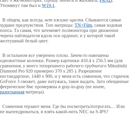
сайт о жк-мониторах. Прошу любить и жаловать:
PRAD
.
Упомянут там был и
W19-1
.
В общем, как всегда,
нет вжизне щастя
. Сбываются самые
худшие предчувствия. Тип матрицы:
TN+Film
, самая ходовая
попса. Та самая, что затемняет полмонитора при движении
черепа наблюдателя вдоль оси ординат, и у которой такой
желтушный белый цвет.
В остальном все умеренно плохо. Зачем-то навешены
одноваттные колонки. Размер картинки 410.4 x 256.5 мм (для
сравнения, у моего теперешнего рабочего трубчатого Mitsubishi
Diamond Pro 920 примерно 370 x 285 ). Разрешение
нестандартное, 1440 x 900, и у меня есть сомнения, что старичок
GeForce 3 сможет, даже натужась, такое выдать. Зато обещанные
феерические 8мс промеряны в gray-to-gray (не иначе,
разогнанная
матрица).
Сомнения терзают меня. Где бы посмотреть/потрогать… Или
не выпендриваться, и взять какой-нить NEC на S-IPS?