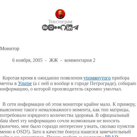
Перейти
к
сути
Текстограм
Монитор
6 ноября, 2005
ЖЖ
комментария 2
Коротая время в ожидании появления
упомянутого
прибора
мечты в
Ультре
(а с ней и вообще в городе Петрограде), собираю
информацию, о которой производитель скромно умолчал.
В сети информации об этом мониторе крайне мало. К примеру,
выяснение такого немаловажного момента, как тип матрицы,
потребовало изрядного количества здоровья. В официальный
data sheet эту информацию сочли возможным не вносить
(конечно, мне было гораздо интереснее узнать, сколько пунктов
меню в OSD!). Зато в качестве бонуса нашелся замечательный