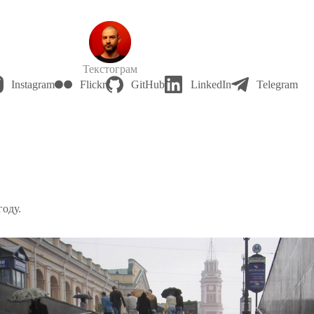
Текстограм
Instagram
Flickr
GitHub
LinkedIn
Telegram
году.