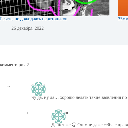
Резать, не дожидаясь перитонитов
35м
26 декабря, 2022
комментария 2
diversia
ну да, ну да… хорошо делать такие заявления по
ptiz_kem
Да нет же 🙂 Он мне даже сейчас нрав