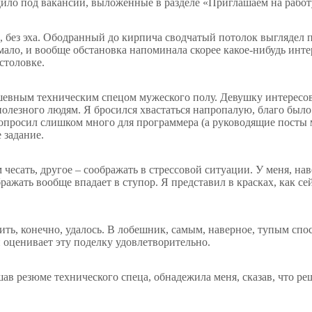
одило под вакансии, выложенные в разделе «Приглашаем на работу
, без эха. Ободранный до кирпича сводчатый потолок выглядел 
мало, и вообще обстановка напоминала скорее какое-нибудь ин
столовке.
шевным техническим спецом мужеского полу. Девушку интересова
 полезного людям. Я бросился хвастаться напропалую, благо был
попросил слишком много для программера (а руководящие посты мн
 задание.
м чесать, другое – соображать в стрессовой ситуации. У меня, н
бражать вообще впадает в ступор. Я представил в красках, как с
ть, конечно, удалось. В лобешник, самым, наверное, тупым спосо
 оценивает эту поделку удовлетворительно.
в резюме технического спеца, обнадежила меня, сказав, что ре