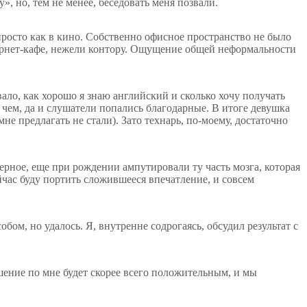
», но, тем не менее, беседовать меня позвали.
просто как в кино. Собственно офисное пространство не было
тернет-кафе, нежели контору. Ощущение общей неформальности
ло, как хорошо я знаю английский и сколько хочу получать
о чем, да и слушатели попались благодарные. В итоге девушка
е предлагать не стали). Зато технарь, по-моему, достаточно
аверное, еще при рождении ампутировали ту часть мозга, которая
ейчас буду портить сложившееся впечатление, и совсем
бом, но удалось. Я, внутренне содрогаясь, обсудил результат с
шение по мне будет скорее всего положительным, и мы