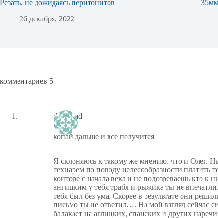
Резать, не дожидаясь перитонитов
35м
26 декабря, 2022
комментариев 5
dima_rad
копай дальше и все получится
Я склоняюсь к такому же мнению, что и Олег. 
технарем по поводу целесообразности платить те
конторе с начала века и не подозреваешь кто к н
ангицким у тебя трабл и рыжика ты не впечатлил
тебя был без ума. Скорее в результате они решил
письмо ты не ответил…. На мой взгляд сейчас си
балакает на аглицких, спанских и других наречи