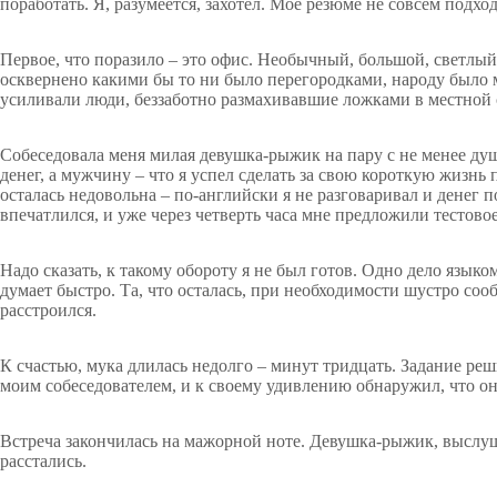
поработать. Я, разумеется, захотел. Мое резюме не совсем подх
Первое, что поразило – это офис. Необычный, большой, светлый
осквернено какими бы то ни было перегородками, народу было 
усиливали люди, беззаботно размахивавшие ложками в местной 
Собеседовала меня милая девушка-рыжик на пару с не менее ду
денег, а мужчину – что я успел сделать за свою короткую жизнь
осталась недовольна – по-английски я не разговаривал и денег 
впечатлился, и уже через четверть часа мне предложили тестовое
Надо сказать, к такому обороту я не был готов. Одно дело языко
думает быстро. Та, что осталась, при необходимости шустро соо
расстроился.
К счастью, мука длилась недолго – минут тридцать. Задание реши
моим собеседователем, и к своему удивлению обнаружил, что он
Встреча закончилась на мажорной ноте. Девушка-рыжик, выслуша
расстались.