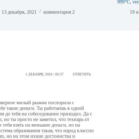
м
999°C, ver
13 декабря, 2021
комментария 2
19 и
1 ДЕКАБРЯ, 2004 / 06:37
ОТВЕТИТЬ
Наверное милый рыжик поспорила с
бе такие деньги. Ты работаешь в одной
им до тебя на собеседование приходил. Да с
, но ты просто не заметил, что технарь от
и тебя взять на меньшие деньги, но на
стема образования такая, что народ классно
ях, но на этом ихние достоинства и