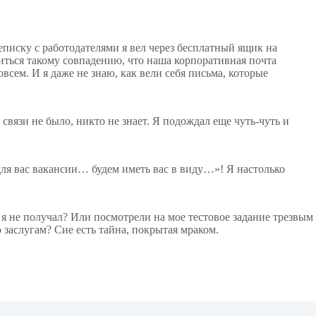
еписку с работодателями я вел через бесплатный ящик на
читься такому совпадению, что наша корпоративная почта
всем. И я даже не знаю, как вели себя письма, которые
 связи не было, никто не знает. Я подождал еще чуть-чуть и
для вас вакансии… будем иметь вас в виду…»! Я настолько
 я не получал? Или посмотрели на мое тестовое задание трезвым
заслугам? Сие есть тайна, покрытая мраком.