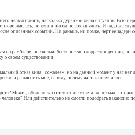
 него нельзя понять, насколько дурацкой была ситуация. Всю пер
конторе имелась, но копии писем не сохранялись. И надо же слу
сле описанных событий. Ни раньше, ни позже, черт ее задери со
ься на рамблере, но сколько было посеяно корреспонденции, пока
у о своем существовании.
мальный отказ вида «сожалеем, но на данный момент у нас нет 
рыжика разъяснить мне, серому, почему же так получилось.
ота? Может, обиделись за отсутствие ответа на письма, которые
 человека? Или действительно не смогли подобрать вакансию по 