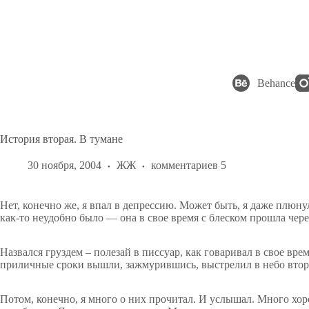
Перейти
к
сути
Behance
История вторая. В тумане
30 ноября, 2004
ЖЖ
комментариев 5
Нет, конечно же, я впал в депрессию. Может быть, я даже плюн
как-то неудобно было — она в свое время с блеском прошла чер
Назвался груздем – полезай в писсуар, как говаривал в свое вр
приличные сроки вышли, зажмурившись, выстрелил в небо второй р
Потом, конечно, я много о них прочитал. И услышал. Много хоро