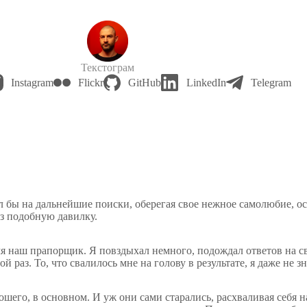
Текстограм
Instagram
Flickr
GitHub
LinkedIn
Telegram
ул бы на дальнейшие поиски, оберегая свое нежное самолюбие, 
ез подобную давилку.
емя наш прапорщик. Я повздыхал немного, подождал ответов на с
аз. То, что свалилось мне на голову в результате, я даже не зн
шего, в основном. И уж они сами старались, расхваливая себя н