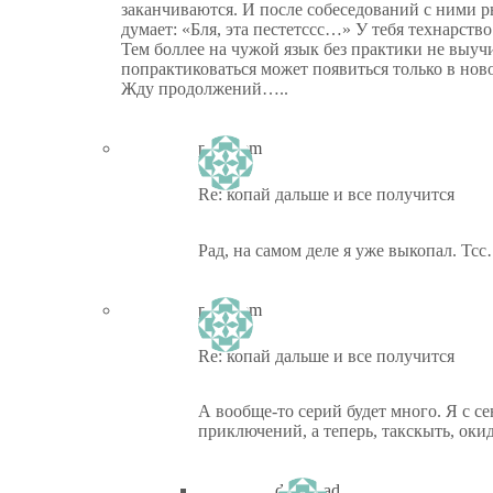
заканчиваются. И после собеседований с ними р
думает: «Бля, эта пестетссс…» У тебя технарств
Тем боллее на чужой язык без практики не выучи
попрактиковаться может появиться только в нов
Жду продолжений…..
ptiz_kem
Re: копай дальше и все получится
Рад, на самом деле я уже выкопал. Тс
ptiz_kem
Re: копай дальше и все получится
А вообще-то серий будет много. Я с с
приключений, а теперь, такскыть, оки
dima_rad